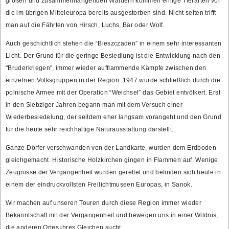
großen und zusammenhängenden Wäldern kommen einige Tierarten vor
die im übrigen Mitteleuropa bereits ausgestorben sind. Nicht selten trifft
man auf die Fährten von Hirsch, Luchs, Bär oder Wolf.
Auch geschichtlich stehen die “Bieszczaden” in einem sehr interessanten
Licht. Der Grund für die geringe Besiedlung ist die Entwicklung nach den
"Bruderkriegen", immer wieder aufflammende Kämpfe zwischen den
einzelnen Volksgruppen in der Region. 1947 wurde schließlich durch die
polnische Armee mit der Operation “Weichsel” das Gebiet entvölkert. Erst
in den Siebziger Jahren begann man mit dem Versuch einer
Wiederbesiedelung, der seitdem eher langsam vorangeht und den Grund
für die heute sehr reichhaltige Naturausstattung darstellt.
Ganze Dörfer verschwanden von der Landkarte, wurden dem Erdboden
gleichgemacht. Historische Holzkirchen gingen in Flammen auf. Wenige
Zeugnisse der Vergangenheit wurden gerettet und befinden sich heute in
einem der eindruckvollsten Freilichtmuseen Europas, in Sanok.
Wir machen auf unseren Touren durch diese Region immer wieder
Bekanntschaft mit der Vergangenheit und bewegen uns in einer Wildnis,
die anderen Ortes ihres Gleichen sucht.