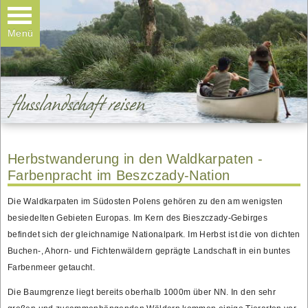
Kanuvermietung
Wanderungen
Menü
Teamtage & Familientage
Galerie
Kontakt
Herbstwanderung in den Waldkarpaten -
Farbenpracht im Beszczady-Nation
Die Waldkarpaten im Südosten Polens gehören zu den am wenigsten
besiedelten Gebieten Europas. Im Kern des Bieszczady-Gebirges
befindet sich der gleichnamige Nationalpark. Im Herbst ist die von dichten
Buchen-, Ahorn- und Fichtenwäldern geprägte Landschaft in ein buntes
Farbenmeer getaucht.
Die Baumgrenze liegt bereits oberhalb 1000m über NN. In den sehr