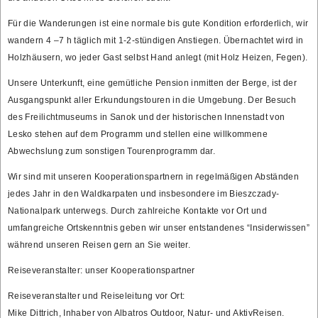
Für die Wanderungen ist eine normale bis gute Kondition erforderlich, wir
wandern 4 –7 h täglich mit 1-2-stündigen Anstiegen. Übernachtet wird in
Holzhäusern, wo jeder Gast selbst Hand anlegt (mit Holz Heizen, Fegen).
Unsere Unterkunft, eine gemütliche Pension inmitten der Berge, ist der
Ausgangspunkt aller Erkundungstouren in die Umgebung. Der Besuch
des Freilichtmuseums in Sanok und der historischen Innenstadt von
Lesko stehen auf dem Programm und stellen eine willkommene
Abwechslung zum sonstigen Tourenprogramm dar.
Wir sind mit unseren Kooperationspartnern in regelmäßigen Abständen
jedes Jahr in den Waldkarpaten und insbesondere im Bieszczady-
Nationalpark unterwegs. Durch zahlreiche Kontakte vor Ort und
umfangreiche Ortskenntnis geben wir unser entstandenes “Insiderwissen”
während unseren Reisen gern an Sie weiter.
Reiseveranstalter: unser Kooperationspartner
Reiseveranstalter und Reiseleitung vor Ort:
Mike Dittrich, Inhaber von Albatros Outdoor, Natur- und AktivReisen.