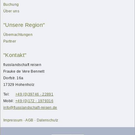
Buchung
Über uns
"Unsere Region"
Übernachtungen
Partner
"Kontakt"
flusslandschaft reisen
Frauke
de Vere Bennett
Dorfstr. 16a
17329
Hohenholz
Tel:
+49 (0)39746 - 22891
Mobil:
+49 (0)172 - 1979316
info@flusslandschaft-reisen.de
Impressum
·
AGB
·
Datenschutz