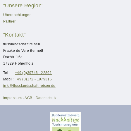
"Unsere Region"
Übernachtungen
Partner
"Kontakt"
flusslandschaft reisen
Frauke
de Vere Bennett
Dorfstr. 16a
17329
Hohenholz
Tel:
+49 (0)39746 - 22891
Mobil:
+49 (0)172 - 1979316
info@flusslandschaft-reisen.de
Impressum
·
AGB
·
Datenschutz